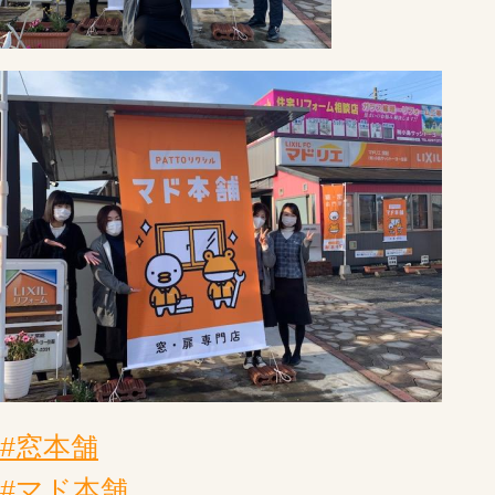
#窓本舗
#マド本舗