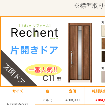
※標準取り
サイズ
色
定価
特別販
アルミ
¥308,000
¥184,
H2356×W877