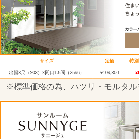
サイズ
定価
特別
出幅3尺（903）×間口1.5間（2596）
¥109,300
¥
※標準価格の為、ハツリ・モルタル