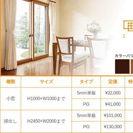
種類
サイズ
タイプ
定価
特
5mm単板
¥32,000
小窓
H1000×W1000まで
PG
¥41,000
5mm単板
¥101,000
掃出し
H2450×W2000まで
PG
¥130,000