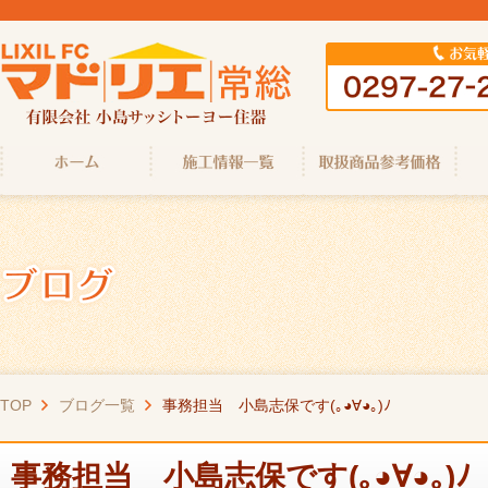
TOP
ブログ一覧
事務担当 小島志保です(｡◕∀◕｡)ﾉ
事務担当 小島志保です(｡◕∀◕｡)ﾉ