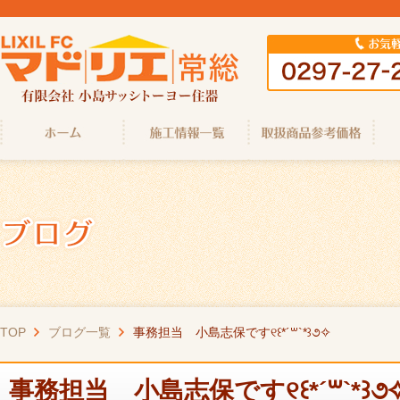
TOP
ブログ一覧
事務担当 小島志保です୧꒰*´꒳`*꒱૭✧
事務担当 小島志保です୧꒰*´꒳`*꒱૭