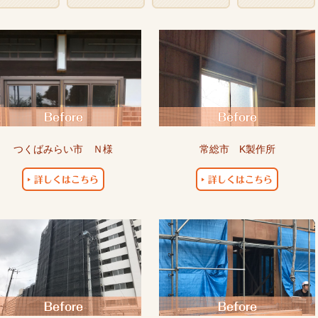
つくばみらい市 Ｎ様
常総市 K製作所