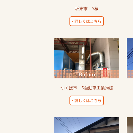
坂東市 Y様
つくば市 S自動車工業㈱様